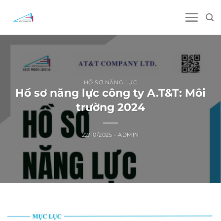
Skip
to
content
HỒ SƠ NĂNG LỰC
Hồ sơ năng lực công ty A.T&T: Môi
trường 2024
22/10/2025
-
ADMIN