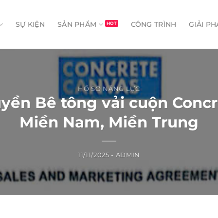
SỰ KIỆN
SẢN PHẨM
CÔNG TRÌNH
GIẢI PH
HỒ SƠ NĂNG LỰC
uyền Bê tông vải cuộn Concr
Miền Nam, Miền Trung
11/11/2025
-
ADMIN