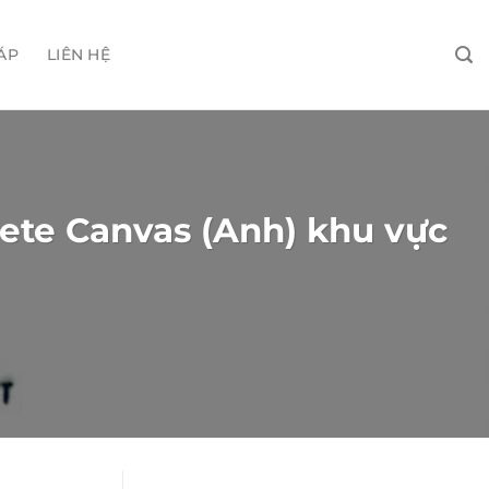
ÁP
LIÊN HỆ
ete Canvas (Anh) khu vực