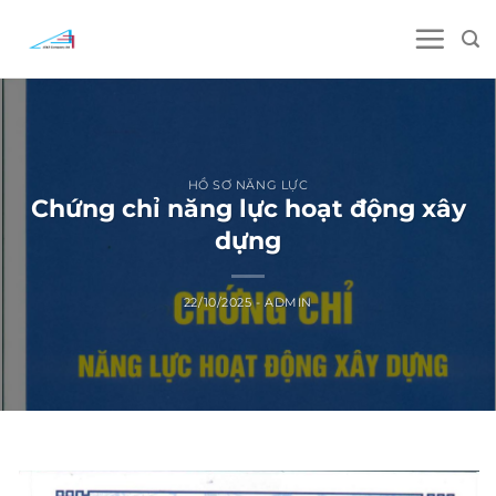
Skip
to
content
HỒ SƠ NĂNG LỰC
Chứng chỉ năng lực hoạt động xây
dựng
22/10/2025
-
ADMIN