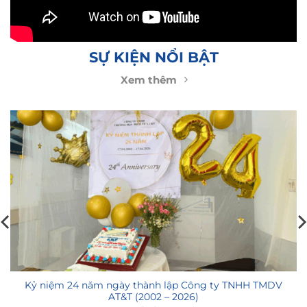
SỰ KIỆN NỔI BẬT
Xem thêm
Kỷ niệm 24 năm ngày thành lập Công ty TNHH TMDV
AT&T (2002 – 2026)
17/04/2026