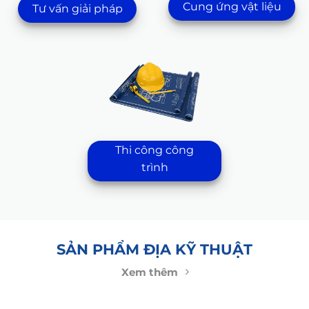
Cung ứng vật liệu
Tư vấn giải pháp
Thi công công
trình
SẢN PHẨM ĐỊA KỸ THUẬT
Xem thêm