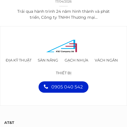
Trải qua hành trình 24 năm hình thành và phát
triển, Công ty TNHH Thương mại...
ĐỊA KỸ THUẬT
SÀN NÂNG
GẠCH NHỰA
VÁCH NGĂN
THIẾT BỊ
0905 040 542
AT&T
Địa chỉ: 285 Lô 99 Cách Mạng Tháng Tám, Phường Hòa Hưng,