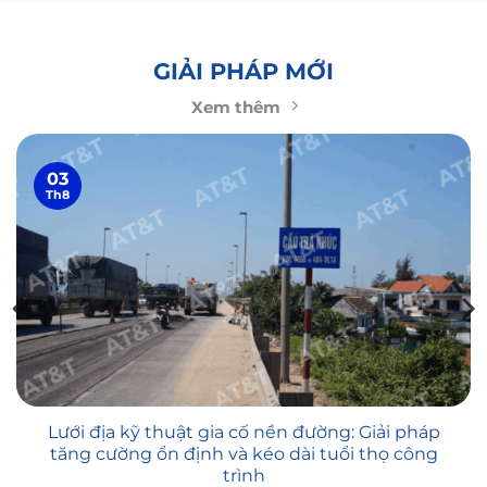
GIẢI PHÁP MỚI
Xem thêm
03
Th8
Lưới địa kỹ thuật gia cố nền đường: Giải pháp
tăng cường ổn định và kéo dài tuổi thọ công
trình