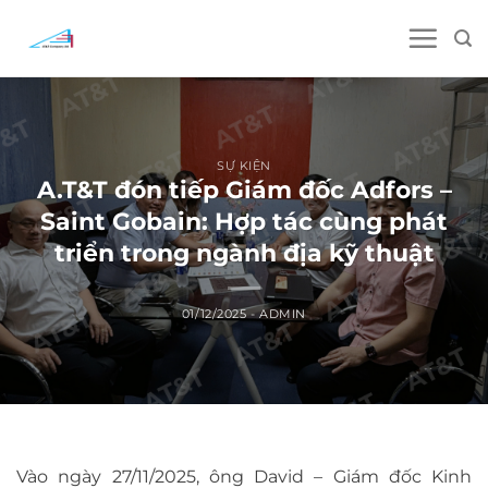
Skip
to
content
SỰ KIỆN
A.T&T đón tiếp Giám đốc Adfors –
Saint Gobain: Hợp tác cùng phát
triển trong ngành địa kỹ thuật
01/12/2025
-
ADMIN
Vào ngày 27/11/2025, ông David – Giám đốc Kinh