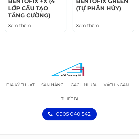
BENTOFIX +X (4
BENTOFIX GREEN
LỚP CẤU TẠO
(TỰ PHÂN HỦY)
TĂNG CƯỜNG)
Xem thêm
Xem thêm
ĐỊA KỸ THUẬT
SÀN NÂNG
GẠCH NHỰA
VÁCH NGĂN
THIẾT BỊ
0905 040 542