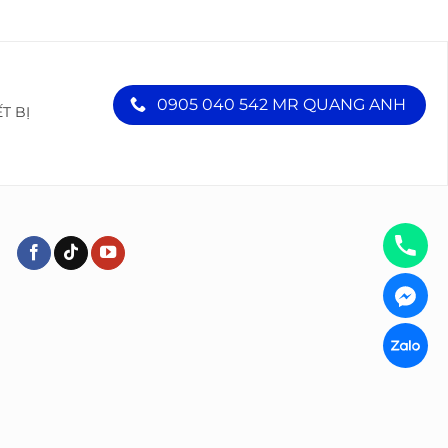
0905 040 542 MR QUANG ANH
ẾT BỊ