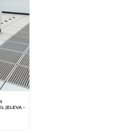
R
 (ELEVA –