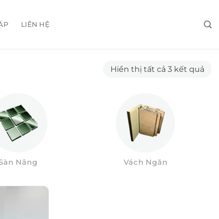
ÁP
LIÊN HỆ
Đã
Hiển thị tất cả 3 kết quả
sắp
xếp
the
mới
nhấ
Sàn Nâng
Vách Ngăn