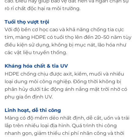
cao. Điều này giúp bảo vệ đất nền và ngăn chặn sự
rò rỉ chất độc hại ra môi trường.
Tuổi thọ vượt trội
Với độ bền cơ học cao và khả năng chống tia cực
tím, màng HDPE có tuổi thọ lên đến 20–50 năm tùy
điều kiện sử dụng, không bị mục nát, lão hóa như
các vật liệu truyền thống.
Kháng hóa chất & tia UV
HDPE chống chịu được axit, kiềm, muối và nhiều
loại dung môi công nghiệp. Đồng thời không bị
phân hủy dưới tác động ánh nắng mặt trời nhờ có
phụ gia ổn định UV.
Linh hoạt, dễ thi công
Màng có độ mềm dẻo nhất định, dễ cắt, uốn và trải
lắp trên nhiều loại địa hình. Quá trình thi công
nhanh gọn, giảm thiểu chi phí nhân công và thời