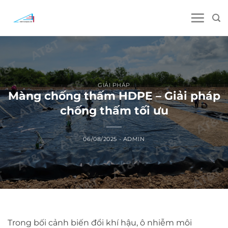
Skip
to
content
GIẢI PHÁP
Màng chống thấm HDPE – Giải pháp
chống thấm tối ưu
06/08/2025
-
ADMIN
Trong bối cảnh biến đổi khí hậu, ô nhiễm môi