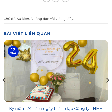
Chủ đề:
Sự kiện
. Đường dẫn vài viết
tại đây
.
BÀI VIẾT LIÊN QUAN
17
Th4
Kỷ niệm 24 năm ngày thành lập Công ty TNHH