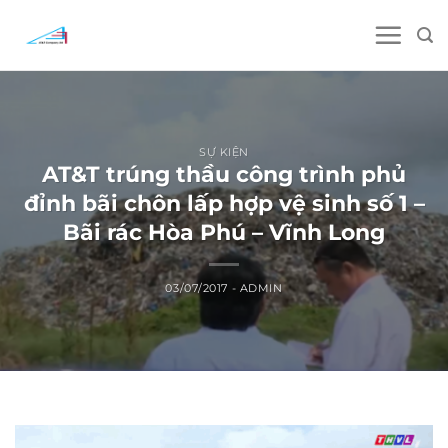
Skip
to
content
SỰ KIỆN
AT&T trúng thầu công trình phủ
đỉnh bãi chôn lấp hợp vệ sinh số 1 –
Bãi rác Hòa Phú – Vĩnh Long
03/07/2017
-
ADMIN