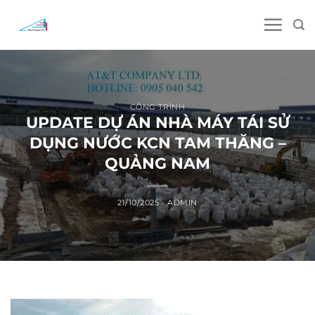
Skip
to
content
CÔNG TRÌNH
UPDATE DỰ ÁN NHÀ MÁY TÁI SỬ
DỤNG NƯỚC KCN TAM THĂNG –
QUẢNG NAM
21/10/2025
-
ADMIN