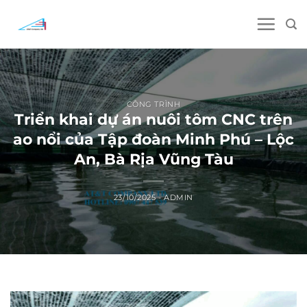
Skip
to
content
CÔNG TRÌNH
Triển khai dự án nuôi tôm CNC trên
ao nổi của Tập đoàn Minh Phú – Lộc
An, Bà Rịa Vũng Tàu
23/10/2025
-
ADMIN