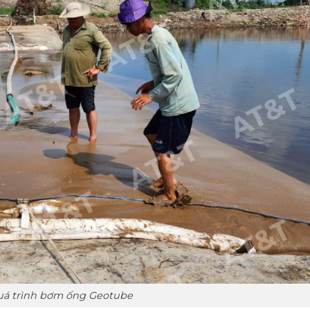
uá trình bơm ống Geotube