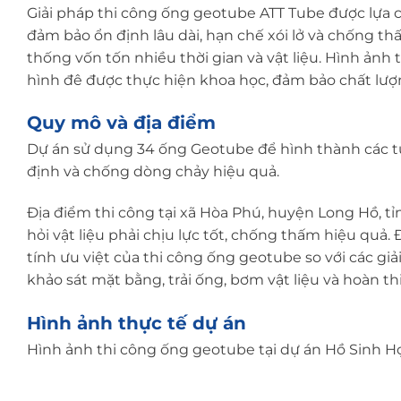
Giải pháp thi công ống geotube ATT Tube được lựa c
đảm bảo ổn định lâu dài, hạn chế xói lở và chống 
thống vốn tốn nhiều thời gian và vật liệu. Hình ảnh t
hình đê được thực hiện khoa học, đảm bảo chất lượn
Quy mô và địa điểm
Dự án sử dụng 34 ống Geotube để hình thành các t
định và chống dòng chảy hiệu quả.
Địa điểm thi công tại xã Hòa Phú, huyện Long Hồ, tỉn
hỏi vật liệu phải chịu lực tốt, chống thấm hiệu quả
tính ưu việt của thi công ống geotube so với các gi
khảo sát mặt bằng, trải ống, bơm vật liệu và hoàn t
Hình ảnh thực tế dự án
Hình ảnh thi công ống geotube tại dự án Hồ Sinh H