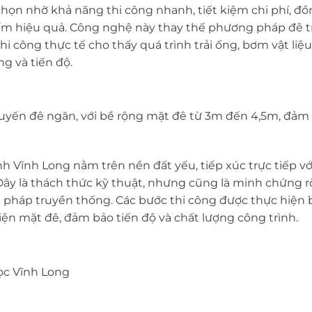
họn nhờ khả năng thi công nhanh, tiết kiệm chi phí, đồ
thấm hiệu quả. Công nghệ này thay thế phương pháp đê 
hi công thực tế cho thấy quá trình trải ống, bơm vật liệ
g và tiến độ.
uyến đê ngăn, với bề rộng mặt đê từ 3m đến 4,5m, đảm
h Vĩnh Long nằm trên nền đất yếu, tiếp xúc trực tiếp vớ
. Đây là thách thức kỹ thuật, nhưng cũng là minh chứng r
ải pháp truyền thống. Các bước thi công được thực hiện b
hiện mặt đê, đảm bảo tiến độ và chất lượng công trình.
ọc Vĩnh Long