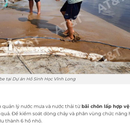
be tại Dự án Hồ Sinh Học Vĩnh Long
 quản lý nước mưa và nước thải từ
bãi chôn lấp hợp vệ
u quả. Để kiểm soát dòng chảy và phân vùng chức năng 
u thành 6 hồ nhỏ.