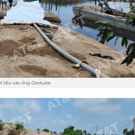
t liệu vào ống Geotube