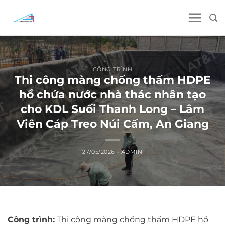
Skip
to
content
CÔNG TRÌNH
Thi công màng chống thấm HDPE
hồ chứa nước nhà thác nhân tạo
cho KDL Suối Thanh Long – Lâm
Viên Cáp Treo Núi Cấm, An Giang
27/05/2026
-
ADMIN
Công trình:
Thi công màng chống thấm HDPE hồ