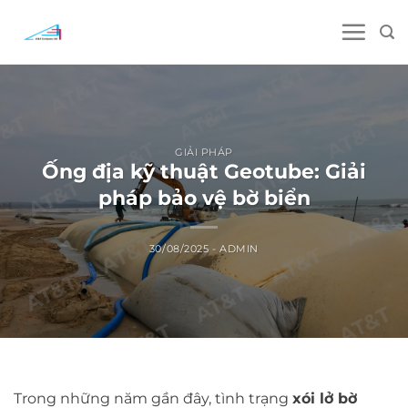
Skip
to
content
GIẢI PHÁP
Ống địa kỹ thuật Geotube: Giải
pháp bảo vệ bờ biển
30/08/2025
-
ADMIN
Trong những năm gần đây, tình trạng
xói lở bờ