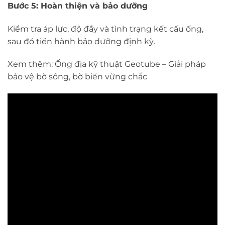
Bước 5: Hoàn thiện và bảo dưỡng
Kiểm tra áp lực, độ đầy và tình trạng kết cấu ống,
sau đó tiến hành bảo dưỡng định kỳ.
Xem thêm:
Ống địa kỹ thuật Geotube – Giải pháp
bảo vệ bờ sông, bờ biển vững chắc