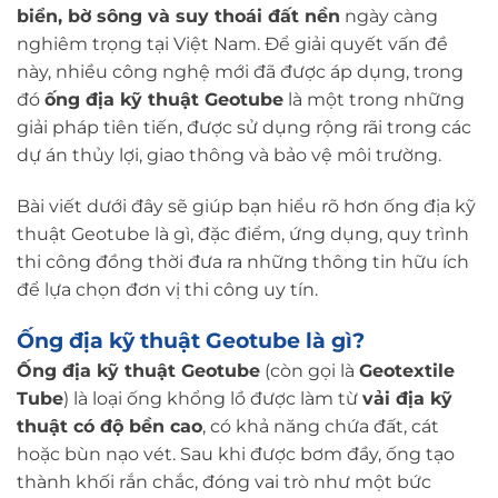
biển, bờ sông và suy thoái đất nền
ngày càng
nghiêm trọng tại Việt Nam. Để giải quyết vấn đề
này, nhiều công nghệ mới đã được áp dụng, trong
đó
ống địa kỹ thuật Geotube
là một trong những
giải pháp tiên tiến, được sử dụng rộng rãi trong các
dự án thủy lợi, giao thông và bảo vệ môi trường.
Bài viết dưới đây sẽ giúp bạn hiểu rõ hơn ống địa kỹ
thuật Geotube là gì, đặc điểm, ứng dụng, quy trình
thi công đồng thời đưa ra những thông tin hữu ích
để lựa chọn đơn vị thi công uy tín.
Ống địa kỹ thuật Geotube là gì?
Ống địa kỹ thuật Geotub
e
(còn gọi là
Geotextile
Tube
) là loại ống khổng lồ được làm từ
vải địa kỹ
thuật có độ bền cao
, có khả năng chứa đất, cát
hoặc bùn nạo vét. Sau khi được bơm đầy, ống tạo
thành khối rắn chắc, đóng vai trò như một bức