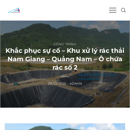
Skip
to
content
CÔNG TRÌNH
Khắc phục sự cố – Khu xử lý rác thải
Nam Giang – Quảng Nam – Ô chứa
rác số 2
29/10/2025
-
ADMIN