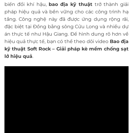
biến đổi khí hậu,
bao địa kỹ thuật
trở thành giải
pháp hiệu quả và bền vững cho các công trình hạ
tầng. Công nghệ này đã được ứng dụng rộng rãi,
đặc biệt tại Đồng bằng sông Cửu Long và nhiều dự
án thực tế như Hậu Giang. Để hình dung rõ hơn về
hiệu quả thực tế, bạn có thể theo dõi video
Bao địa
kỹ thuật Soft Rock – Giải pháp kè mềm chống sạt
lở hiệu quả
.