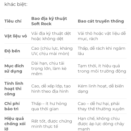
khác biệt:
Bao địa kỹ thuật
Tiêu chí
Bao cát truyền thống
Soft Rock
Vải địa kỹ thuật dệt
Vải thô hoặc vật liệu dễ
Vật liệu vỏ
hoặc không dệt
mục, rách
Cao (chịu lực, kháng
Thấp, dễ rách khi ngâm
Độ bền
UV, chịu mài mòn)
lâu
Dài hạn, chịu tải
Mục đích
Tạm thời, ít hiệu quả
trọng lớn, làm kè
sử dụng
trong môi trường động
mềm
Tính linh
Cao, dễ xếp lớp, tạo
Kém linh hoạt, dễ biến
hoạt thi
hình theo địa hình
dạng
công
Chi phí
Thấp – ít hư hỏng
Cao – dễ hư hại, phải
bảo trì
qua thời gian
thay thế thường xuyên
Hiệu quả
Hạn chế, không chịu
Rất tốt, được chứng
chống xói
được áp lực dòng chảy
minh thực tế
lở
mạnh