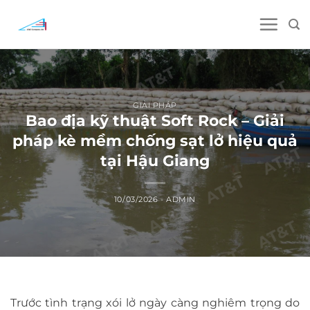
Skip
to
content
GIẢI PHÁP
Bao địa kỹ thuật Soft Rock – Giải
pháp kè mềm chống sạt lở hiệu quả
tại Hậu Giang
10/03/2026
-
ADMIN
Trước tình trạng xói lở ngày càng nghiêm trọng do