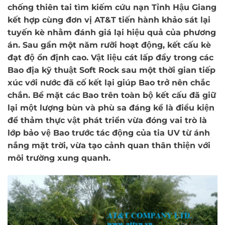
chống thiên tai tìm kiếm cứu nạn Tỉnh Hậu Giang
kết hợp cùng đơn vị AT&T tiến hành khảo sát lại
tuyến kè nhằm đánh giá lại hiệu quả của phương
án. Sau gần một năm rưỡi hoạt động, kết cấu kè
đạt độ ổn định cao. Vật liệu cát lấp đầy trong các
Bao địa kỹ thuật Soft Rock sau một thời gian tiếp
xúc với nước đã cố kết lại giúp Bao trở nên chắc
chắn. Bề mặt các Bao trên toàn bộ kết cấu đã giữ
lại một lượng bùn và phù sa đáng kể là điều kiện
để thảm thực vật phát triển vừa đóng vai trò là
lớp bảo vệ Bao trước tác động của tia UV từ ánh
nắng mặt trời, vừa tạo cảnh quan thân thiện với
môi trường xung quanh.