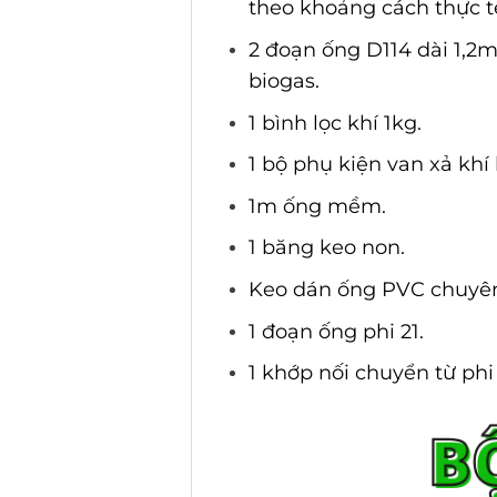
theo khoảng cách thực t
2 đoạn ống D114 dài 1,2m
biogas.
1 bình lọc khí 1kg.
1 bộ phụ kiện van xả khí 
1m ống mềm.
1 băng keo non.
Keo dán ống PVC chuyê
1 đoạn ống phi 21.
1 khớp nối chuyển từ phi 