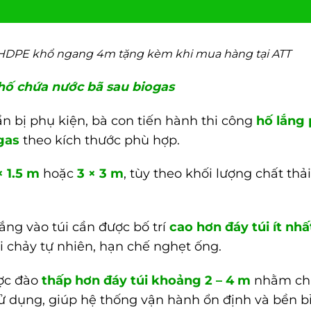
s HDPE khổ ngang 4m tặng kèm khi mua hàng tại ATT
hố chứa nước bã sau biogas
n bị phụ kiện, bà con tiến hành thi công
hố lắng
gas
theo kích thước phù hợp.
× 1.5 m
hoặc
3 × 3 m
, tùy theo khối lượng chất thả
ắng vào túi cần được bố trí
cao hơn đáy túi ít nhất
 chảy tự nhiên, hạn chế nghẹt ống.
ược đào
thấp hơn đáy túi khoảng 2 – 4 m
nhằm ch
sử dụng, giúp hệ thống vận hành ổn định và bền bỉ