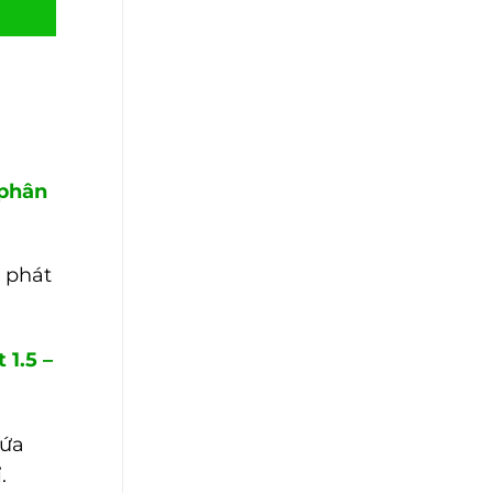
 phân
i phát
 1.5 –
ứa
.