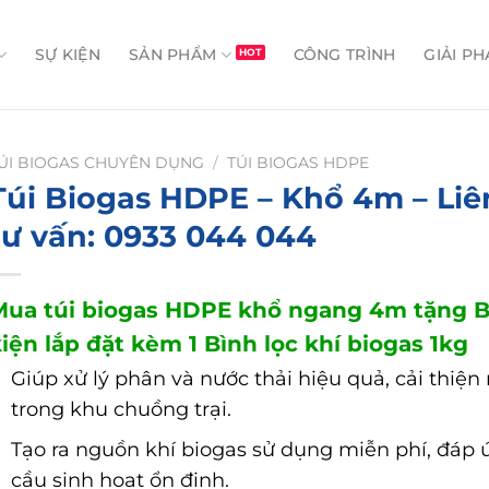
SỰ KIỆN
SẢN PHẨM
CÔNG TRÌNH
GIẢI PH
ÚI BIOGAS CHUYÊN DỤNG
/
TÚI BIOGAS HDPE
Túi Biogas HDPE – Khổ 4m – Liê
tư vấn: 0933 044 044
Mua túi biogas HDPE khổ ngang 4m tặng 
iện lắp đặt kèm 1 Bình lọc khí biogas 1kg
Giúp xử lý phân và nước thải hiệu quả, cải thiện
trong khu chuồng trại.
Tạo ra nguồn khí biogas sử dụng miễn phí, đáp
cầu sinh hoạt ổn định.