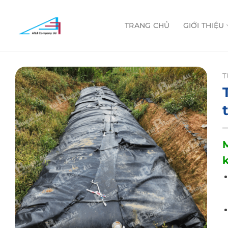
Skip
to
TRANG CHỦ
GIỚI THIỆU
content
T
k