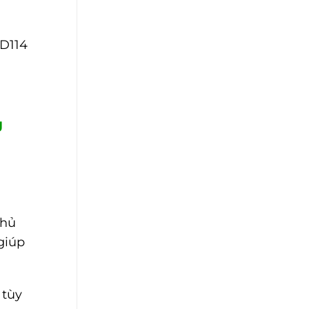
 D114
g
chủ
giúp
 tùy