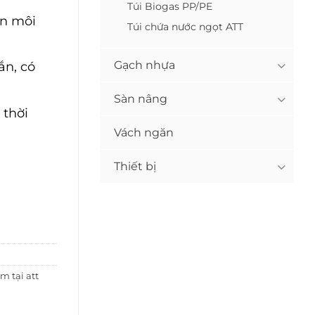
Túi Biogas PP/PE
ìn môi
Túi chứa nước ngọt ATT
Gạch nhựa
ắn, có
Sàn nâng
 thời
Vách ngăn
Thiết bị
m tại att