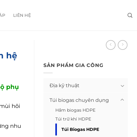
ÁP
LIÊN HỆ
n hệ
SẢN PHẨM GIA CÔNG
Địa kỹ thuật
Bộ phụ
Túi biogas chuyên dụng
 mùi hôi
Hầm biogas HDPE
Túi trữ khí HDPE
 ứng nhu
Túi Biogas HDPE