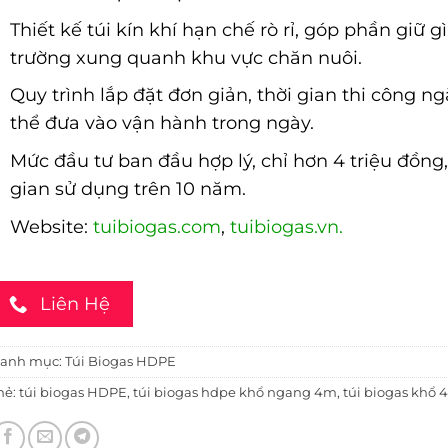
Thiết kế túi kín khí hạn chế rò rỉ, góp phần giữ g
trường xung quanh khu vực chăn nuôi.
Quy trình lắp đặt đơn giản, thời gian thi công ng
thể đưa vào vận hành trong ngày.
Mức đầu tư ban đầu hợp lý, chỉ hơn 4 triệu đồng,
gian sử dụng trên 10 năm.
Website:
tuibiogas.com
,
tuibiogas.vn
.
Liên Hệ
anh mục:
Túi Biogas HDPE
hẻ:
túi biogas HDPE
,
túi biogas hdpe khổ ngang 4m
,
túi biogas khổ 4