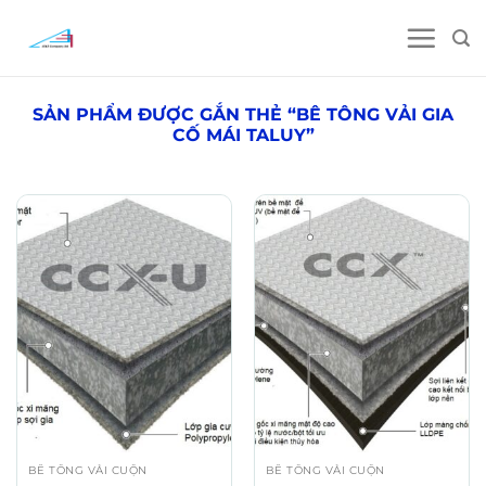
Skip
to
content
SẢN PHẨM ĐƯỢC GẮN THẺ “BÊ TÔNG VẢI GIA
CỐ MÁI TALUY”
BÊ TÔNG VẢI CUỘN
BÊ TÔNG VẢI CUỘN