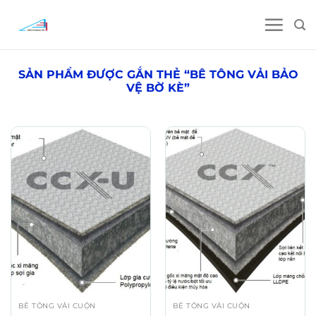
Skip
to
content
SẢN PHẨM ĐƯỢC GẮN THẺ “BÊ TÔNG VẢI BẢO
VỆ BỜ KÈ”
BÊ TÔNG VẢI CUỘN
BÊ TÔNG VẢI CUỘN